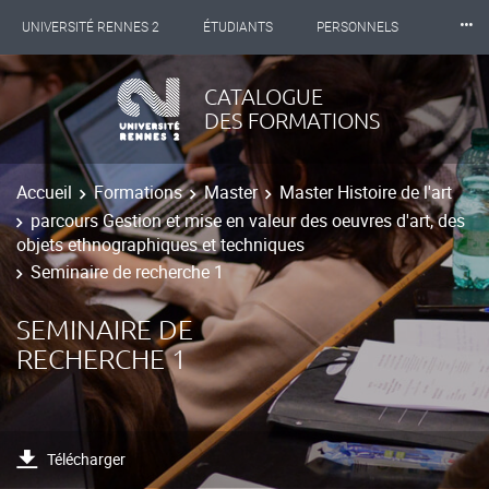
⸱⸱⸱
UNIVERSITÉ RENNES 2
ÉTUDIANTS
PERSONNELS
INTERNATIONAL
PROFESSIONNELS
BIBLIOTHÈQUES
CATALOGUE
DES FORMATIONS
LES NOUVELLES DE RENNES 2
Accueil
Formations
Master
Master Histoire de l'art
parcours Gestion et mise en valeur des oeuvres d'art, des
objets ethnographiques et techniques
Seminaire de recherche 1
SEMINAIRE DE
RECHERCHE 1
Télécharger