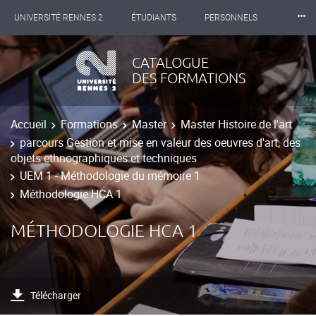
⸱⸱⸱
UNIVERSITÉ RENNES 2
ÉTUDIANTS
PERSONNELS
INTERNATIONAL
PROFESSIONNELS
BIBLIOTHÈQUES
CATALOGUE
DES FORMATIONS
LES NOUVELLES DE RENNES 2
Accueil
Formations
Master
Master Histoire de l'art
parcours Gestion et mise en valeur des oeuvres d'art, des
objets ethnographiques et techniques
UEM 1 - Méthodologie du mémoire 1
Méthodologie HCA 1
MÉTHODOLOGIE HCA 1
Télécharger