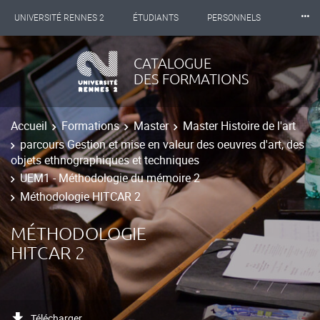
⸱⸱⸱
UNIVERSITÉ RENNES 2
ÉTUDIANTS
PERSONNELS
INTERNATIONAL
PROFESSIONNELS
BIBLIOTHÈQUES
CATALOGUE
DES FORMATIONS
LES NOUVELLES DE RENNES 2
Accueil
Formations
Master
Master Histoire de l'art
parcours Gestion et mise en valeur des oeuvres d'art, des
objets ethnographiques et techniques
UEM1 - Méthodologie du mémoire 2
Méthodologie HITCAR 2
MÉTHODOLOGIE
HITCAR 2
Télécharger