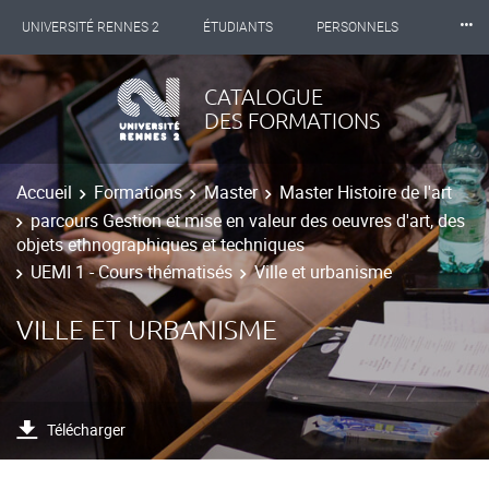
⸱⸱⸱
UNIVERSITÉ RENNES 2
ÉTUDIANTS
PERSONNELS
INTERNATIONAL
PROFESSIONNELS
BIBLIOTHÈQUES
CATALOGUE
DES FORMATIONS
LES NOUVELLES DE RENNES 2
Accueil
Formations
Master
Master Histoire de l'art
parcours Gestion et mise en valeur des oeuvres d'art, des
objets ethnographiques et techniques
UEMI 1 - Cours thématisés
Ville et urbanisme
VILLE ET URBANISME
Télécharger