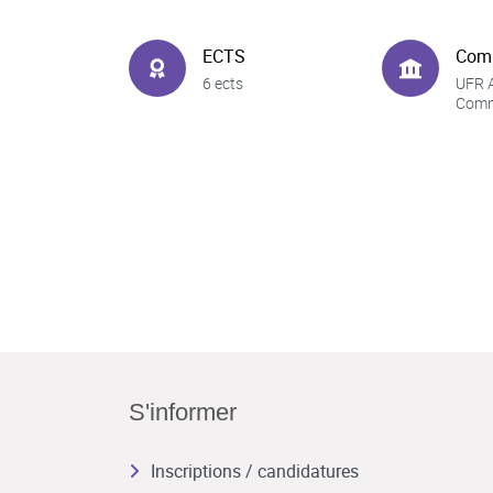
ECTS
Com
6 ects
UFR A
Comm
S'informer
Inscriptions / candidatures