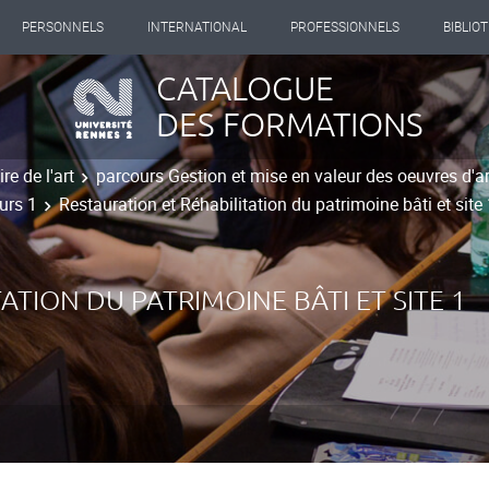
PERSONNELS
INTERNATIONAL
PROFESSIONNELS
BIBLIO
CATALOGUE
DES FORMATIONS
re de l'art
parcours Gestion et mise en valeur des oeuvres d'a
urs 1
Restauration et Réhabilitation du patrimoine bâti et site
ATION DU PATRIMOINE BÂTI ET SITE 1