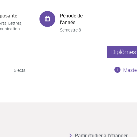
posante
Période de
l'année
rts, Lettres,
unication
Semestre 8
Diplômes 
Master
5 ects
Partir étudier à l’étranger