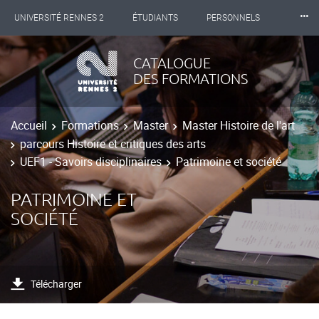
⸱⸱⸱
UNIVERSITÉ RENNES 2
ÉTUDIANTS
PERSONNELS
INTERNATIONAL
PROFESSIONNELS
BIBLIOTHÈQUES
CATALOGUE
DES FORMATIONS
LES NOUVELLES DE RENNES 2
Accueil
Formations
Master
Master Histoire de l'art
parcours Histoire et critiques des arts
UEF1 - Savoirs disciplinaires
Patrimoine et société
PATRIMOINE ET
SOCIÉTÉ
Télécharger