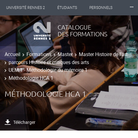
⸱⸱⸱
UNIVERSITÉ RENNES 2
ÉTUDIANTS
PERSONNELS
INTERNATIONAL
PROFESSIONNELS
BIBLIOTHÈQUES
CATALOGUE
DES FORMATIONS
LES NOUVELLES DE RENNES 2
Accueil
Formations
Master
Master Histoire de l'art
parcours Histoire et critiques des arts
UEM 1 - Méthodologie du mémoire 1
Méthodologie HCA 1
MÉTHODOLOGIE HCA 1
Télécharger