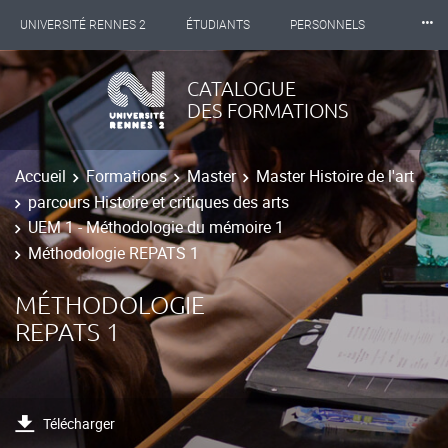
⸱⸱⸱
UNIVERSITÉ RENNES 2
ÉTUDIANTS
PERSONNELS
INTERNATIONAL
PROFESSIONNELS
BIBLIOTHÈQUES
CATALOGUE
DES FORMATIONS
LES NOUVELLES DE RENNES 2
Accueil
Formations
Master
Master Histoire de l'art
parcours Histoire et critiques des arts
UEM 1 - Méthodologie du mémoire 1
Méthodologie REPATS 1
MÉTHODOLOGIE
REPATS 1
Télécharger