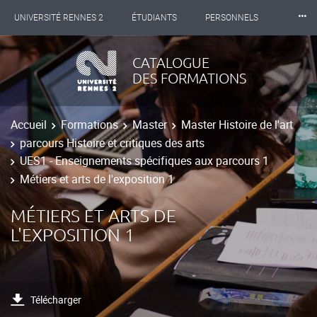
⸱⸱⸱
UNIVERSITÉ RENNES 2
ÉTUDIANTS
PERSONNELS
INTERNATIONAL
PROFESSIONNELS
BIBLIOTHÈQUES
CATALOGUE
DES FORMATIONS
LES NOUVELLES DE RENNES 2
Accueil
Formations
Master
Master Histoire de l'art
parcours Histoire et critiques des arts
UES1 - Enseignements spécifiques aux parcours 1
Métiers et arts de l'exposition 1
MÉTIERS ET ARTS DE
L'EXPOSITION 1
Télécharger