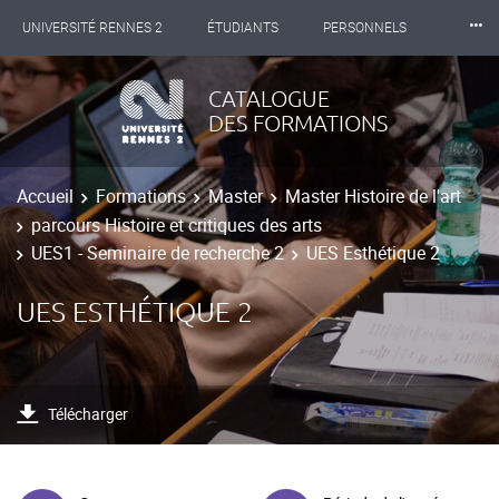
⸱⸱⸱
UNIVERSITÉ RENNES 2
ÉTUDIANTS
PERSONNELS
INTERNATIONAL
PROFESSIONNELS
BIBLIOTHÈQUES
CATALOGUE
DES FORMATIONS
LES NOUVELLES DE RENNES 2
Accueil
Formations
Master
Master Histoire de l'art
parcours Histoire et critiques des arts
UES1 - Seminaire de recherche 2
UES Esthétique 2
UES ESTHÉTIQUE 2
Télécharger