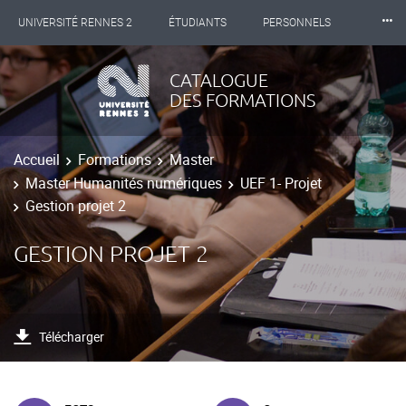
⸱⸱⸱
UNIVERSITÉ RENNES 2
ÉTUDIANTS
PERSONNELS
INTERNATIONAL
PROFESSIONNELS
BIBLIOTHÈQUES
CATALOGUE
DES FORMATIONS
LES NOUVELLES DE RENNES 2
Accueil
Formations
Master
Master Humanités numériques
UEF 1- Projet
Gestion projet 2
GESTION PROJET 2
Télécharger