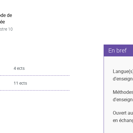
ode de
née
stre 10
En bref
4 ects
Langue(s
d'enseig
11 ects
Méthode
d'enseig
Ouvert au
en échan