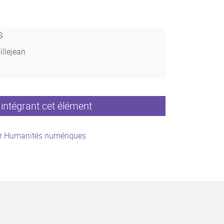
s
illejean
intégrant cet élément
r Humanités numériques