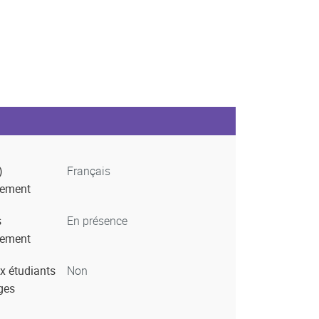
)
Français
nement
s
En présence
nement
x étudiants
Non
ges