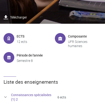
Télécharger
ECTS
Composante
12 ects
UFR Sciences
humaines
Période de l'année
Semestre 8
Liste des enseignements
Connaissances spécialisées
6 ects
(1) 2