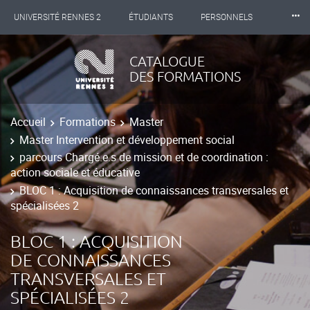
⸱⸱⸱
UNIVERSITÉ RENNES 2
ÉTUDIANTS
PERSONNELS
INTERNATIONAL
PROFESSIONNELS
BIBLIOTHÈQUES
CATALOGUE
DES FORMATIONS
LES NOUVELLES DE RENNES 2
Accueil
Formations
Master
Master Intervention et développement social
parcours Chargé.e.s de mission et de coordination :
action sociale et éducative
BLOC 1 : Acquisition de connaissances transversales et
spécialisées 2
BLOC 1 : ACQUISITION
DE CONNAISSANCES
TRANSVERSALES ET
SPÉCIALISÉES 2