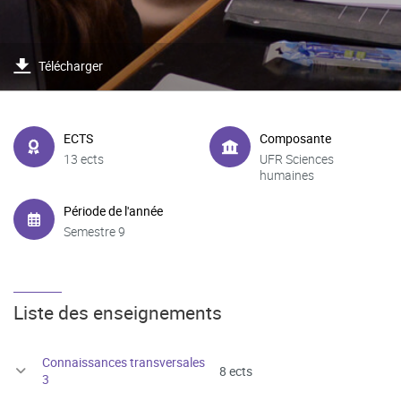
Télécharger
ECTS
Composante
13 ects
UFR Sciences
humaines
Période de l'année
Semestre 9
Liste des enseignements
Connaissances transversales
8 ects
3