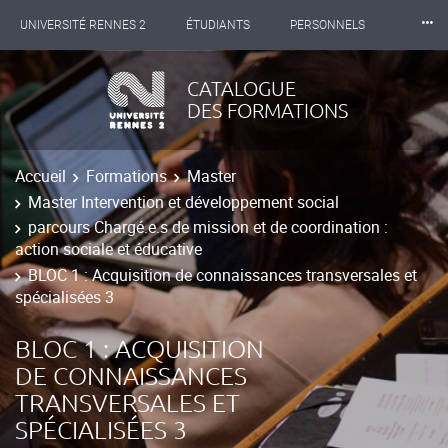
⸱⸱⸱
UNIVERSITÉ RENNES 2
ÉTUDIANTS
PERSONNELS
INTERNATIONAL
PROFESSIONNELS
BIBLIOTHÈQUES
CATALOGUE
DES FORMATIONS
LES NOUVELLES DE RENNES 2
Accueil
Formations
Master
Master Intervention et développement social
parcours Chargé.e.s de mission et de coordination :
action sociale et éducative
BLOC 1 : Acquisition de connaissances transversales et
spécialisées 3
BLOC 1 : ACQUISITION
DE CONNAISSANCES
TRANSVERSALES ET
SPÉCIALISÉES 3