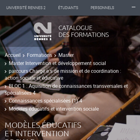
⸱⸱⸱
UNIVERSITÉ RENNES 2
ÉTUDIANTS
PERSONNELS
INTERNATIONAL
PROFESSIONNELS
BIBLIOTHÈQUES
CATALOGUE
DES FORMATIONS
LES NOUVELLES DE RENNES 2
Accueil
Formations
Master
Master Intervention et développement social
parcours Chargé.e.s de mission et de coordination :
action sociale et éducative
BLOC 1 : Aquisition de connaissances transversales et
spécialisées 4
Connaissances spécialisées (1) 4
Modèles éducatifs et intervention sociale
MODÈLES ÉDUCATIFS
ET INTERVENTION