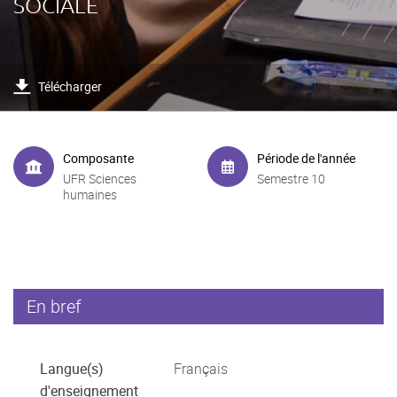
SOCIALE
Télécharger
Composante
Période de l'année
UFR Sciences
Semestre 10
humaines
En bref
Langue(s)
Français
d'enseignement