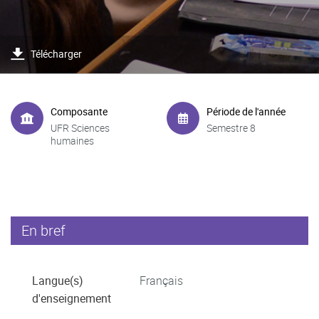
Télécharger
Composante
Période de l'année
UFR Sciences
Semestre 8
humaines
En bref
Langue(s)
Français
d'enseignement