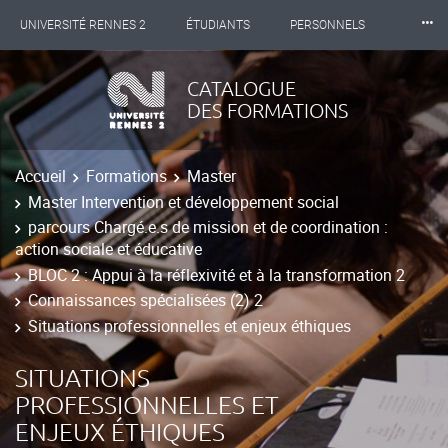
⸱⸱⸱
UNIVERSITÉ RENNES 2
ÉTUDIANTS
PERSONNELS
INTERNATIONAL
PROFESSIONNELS
BIBLIOTHÈQUES
CATALOGUE
DES FORMATIONS
LES NOUVELLES DE RENNES 2
Accueil
Formations
Master
Master Intervention et développement social
parcours Chargé.e.s de mission et de coordination :
action sociale et éducative
BLOC 2 : Appui à la réflexivité et à la transformation 2
Connaissances spécialisées (2) 2
Situations professionnelles et enjeux éthiques
SITUATIONS
PROFESSIONNELLES ET
ENJEUX ÉTHIQUES