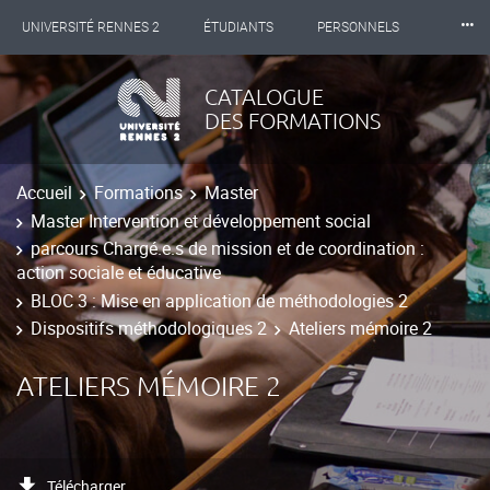
⸱⸱⸱
UNIVERSITÉ RENNES 2
ÉTUDIANTS
PERSONNELS
INTERNATIONAL
PROFESSIONNELS
BIBLIOTHÈQUES
CATALOGUE
DES FORMATIONS
LES NOUVELLES DE RENNES 2
Accueil
Formations
Master
Master Intervention et développement social
parcours Chargé.e.s de mission et de coordination :
action sociale et éducative
BLOC 3 : Mise en application de méthodologies 2
Dispositifs méthodologiques 2
Ateliers mémoire 2
ATELIERS MÉMOIRE 2
Télécharger