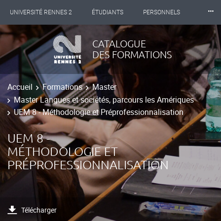
⸱⸱⸱
UNIVERSITÉ RENNES 2
ÉTUDIANTS
PERSONNELS
INTERNATIONAL
PROFESSIONNELS
BIBLIOTHÈQUES
CATALOGUE
DES FORMATIONS
LES NOUVELLES DE RENNES 2
Accueil
Formations
Master
Master Langues et sociétés, parcours les Amériques
UEM 8 - Méthodologie et Préprofessionnalisation
UEM 8 -
MÉTHODOLOGIE ET
PRÉPROFESSIONNALISATION
Télécharger