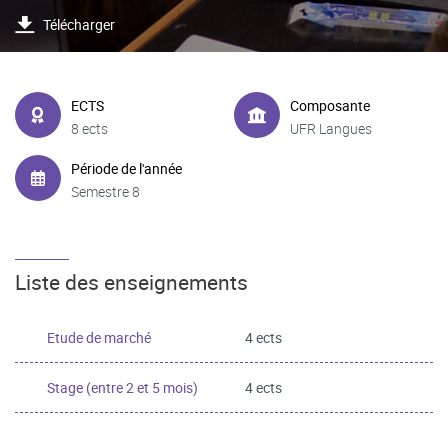
Télécharger
ECTS
Composante
8 ects
UFR Langues
Période de l'année
Semestre 8
Liste des enseignements
Etude de marché
4 ects
Stage (entre 2 et 5 mois)
4 ects