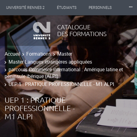
⸱⸱⸱
UNIVERSITÉ RENNES 2
ÉTUDIANTS
PERSONNELS
INTERNATIONAL
PROFESSIONNELS
BIBLIOTHÈQUES
CATALOGUE
DES FORMATIONS
LES NOUVELLES DE RENNES 2
Accueil
Formations
Master
Master Langues étrangères appliquées
parcours Commerce international : Amérique latine et
péninsule ibérique (ALPI)
UEP 1 : PRATIQUE PROFESSIONNELLE - M1 ALPI
UEP 1 : PRATIQUE
PROFESSIONNELLE -
M1 ALPI