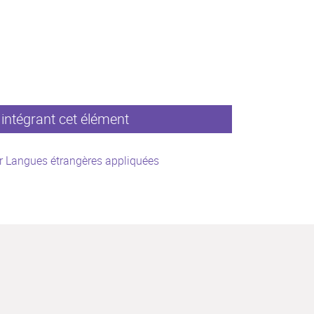
intégrant cet élément
r Langues étrangères appliquées