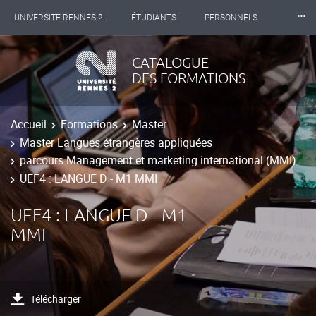
⸱⸱⸱
UNIVERSITÉ RENNES 2
ÉTUDIANTS
PERSONNELS
INTERNATIONAL
PROFESSIONNELS
BIBLIOTHÈQUES
CATALOGUE
DES FORMATIONS
LES NOUVELLES DE RENNES 2
Accueil
Formations
Master
Master Langues étrangères appliquées
parcours Management et marketing international (MMI)
UEF4 : LANGUE D - M1 MMI
UEF4 : LANGUE D - M1
MMI
Télécharger