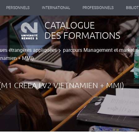
PERSONNELS
INTERNATIONAL
PROFESSIONNELS
BIBLIO
CATALOGUE
DES FORMATIONS
ues étrangères appliquées
parcours Management et marketing
tnamien + MMI)
M1 CREEA LV2 VIETNAMIEN + MMI)