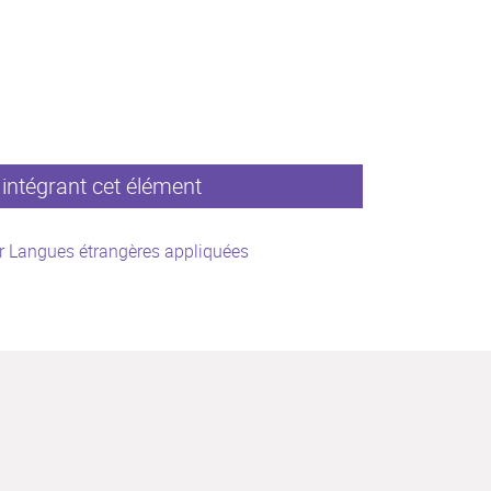
intégrant cet élément
r Langues étrangères appliquées