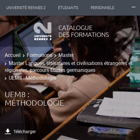
⸱⸱⸱
UNIVERSITÉ RENNES 2
ÉTUDIANTS
PERSONNELS
INTERNATIONAL
PROFESSIONNELS
BIBLIOTHÈQUES
CATALOGUE
DES FORMATIONS
LES NOUVELLES DE RENNES 2
Accueil
Formations
Master
Master Langues, littératures et civilisations étrangères et
régionales, parcours Etudes germaniques
UEM8 : Méthodologie
UEM8 :
MÉTHODOLOGIE
Télécharger