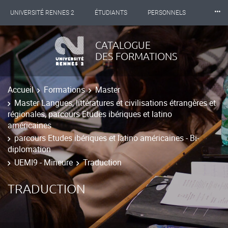
⸱⸱⸱
UNIVERSITÉ RENNES 2
ÉTUDIANTS
PERSONNELS
INTERNATIONAL
PROFESSIONNELS
BIBLIOTHÈQUES
CATALOGUE
DES FORMATIONS
LES NOUVELLES DE RENNES 2
Accueil
Formations
Master
Master Langues, littératures et civilisations étrangères et
régionales, parcours Etudes ibériques et latino
américaines
parcours Etudes ibériques et latino américaines - Bi-
diplomation
UEMI9 - Mineure
Traduction
TRADUCTION