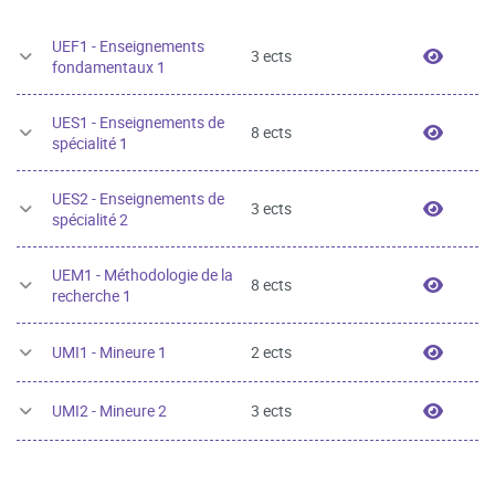
UEF1 - Enseignements
UEF1 -
3 ects
fondamentaux 1
UES1 - Enseignements de
UES1 -
8 ects
spécialité 1
UES2 - Enseignements de
UES2 -
3 ects
spécialité 2
UEM1 - Méthodologie de la
UEM1 -
8 ects
recherche 1
UMI1 -
UMI1 - Mineure 1
2 ects
UMI2 -
UMI2 - Mineure 2
3 ects