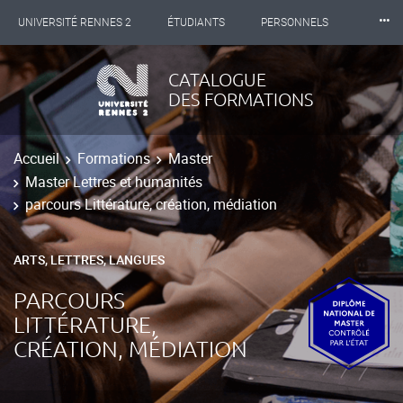
⸱⸱⸱
UNIVERSITÉ RENNES 2
ÉTUDIANTS
PERSONNELS
INTERNATIONAL
PROFESSIONNELS
BIBLIOTHÈQUES
CATALOGUE
DES FORMATIONS
LES NOUVELLES DE RENNES 2
Accueil
Formations
Master
Master Lettres et humanités
parcours Littérature, création, médiation
ARTS, LETTRES, LANGUES
PARCOURS
LITTÉRATURE,
CRÉATION, MÉDIATION