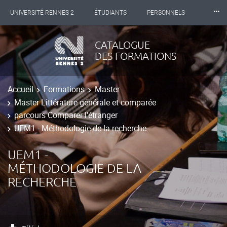
⸱⸱⸱
UNIVERSITÉ RENNES 2
ÉTUDIANTS
PERSONNELS
INTERNATIONAL
PROFESSIONNELS
BIBLIOTHÈQUES
CATALOGUE
DES FORMATIONS
LES NOUVELLES DE RENNES 2
Accueil
Formations
Master
Master Littérature générale et comparée
parcours Comparer l'étranger
UEM1 - Méthodologie de la recherche
UEM1 -
MÉTHODOLOGIE DE LA
RECHERCHE