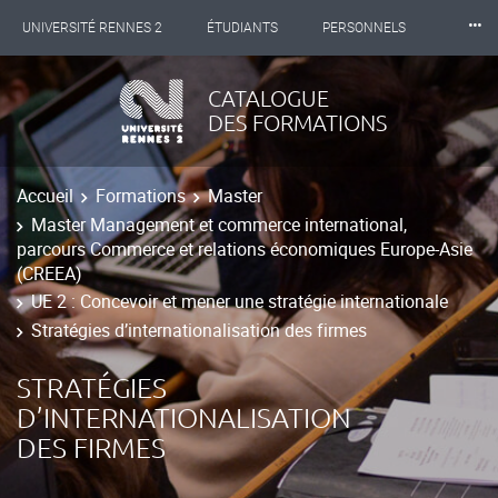
⸱⸱⸱
UNIVERSITÉ RENNES 2
ÉTUDIANTS
PERSONNELS
INTERNATIONAL
PROFESSIONNELS
BIBLIOTHÈQUES
CATALOGUE
DES FORMATIONS
LES NOUVELLES DE RENNES 2
Accueil
Formations
Master
Master Management et commerce international,
parcours Commerce et relations économiques Europe-Asie
(CREEA)
UE 2 : Concevoir et mener une stratégie internationale
Stratégies d’internationalisation des firmes
STRATÉGIES
D’INTERNATIONALISATION
DES FIRMES