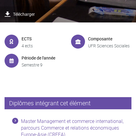
Télécharger
ECTS
Composante
4 ects
UFR Sciences Sociales
Période de l'année
Semestre 9
Diplômes intégrant cet élément
Master Management et commerce international,
parcours Commerce et relations économiques
Europe-Asie (CREEA)