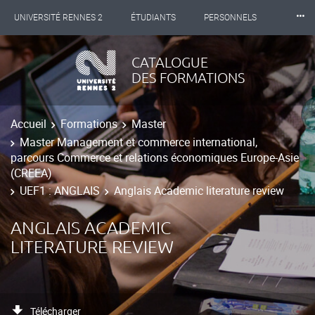
⸱⸱⸱
UNIVERSITÉ RENNES 2
ÉTUDIANTS
PERSONNELS
INTERNATIONAL
PROFESSIONNELS
BIBLIOTHÈQUES
CATALOGUE
DES FORMATIONS
LES NOUVELLES DE RENNES 2
Accueil
Formations
Master
Master Management et commerce international,
parcours Commerce et relations économiques Europe-Asie
(CREEA)
UEF1 : ANGLAIS
Anglais Academic literature review
ANGLAIS ACADEMIC
LITERATURE REVIEW
Télécharger