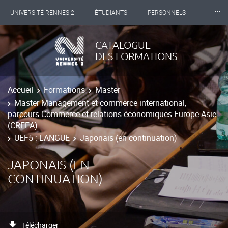
⸱⸱⸱
UNIVERSITÉ RENNES 2
ÉTUDIANTS
PERSONNELS
INTERNATIONAL
PROFESSIONNELS
BIBLIOTHÈQUES
CATALOGUE
DES FORMATIONS
LES NOUVELLES DE RENNES 2
Accueil
Formations
Master
Master Management et commerce international,
parcours Commerce et relations économiques Europe-Asie
(CREEA)
UEF5 : LANGUE
Japonais (en continuation)
JAPONAIS (EN
CONTINUATION)
Télécharger