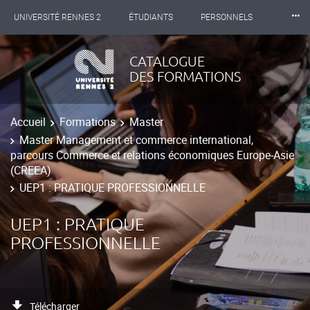
⸱⸱⸱
UNIVERSITÉ RENNES 2
ÉTUDIANTS
PERSONNELS
INTERNATIONAL
PROFESSIONNELS
BIBLIOTHÈQUES
CATALOGUE
DES FORMATIONS
LES NOUVELLES DE RENNES 2
Accueil
Formations
Master
Master Management et commerce international,
parcours Commerce et relations économiques Europe-Asie
(CREEA)
UEP1 : PRATIQUE PROFESSIONNELLE
UEP1 : PRATIQUE
PROFESSIONNELLE
Télécharger