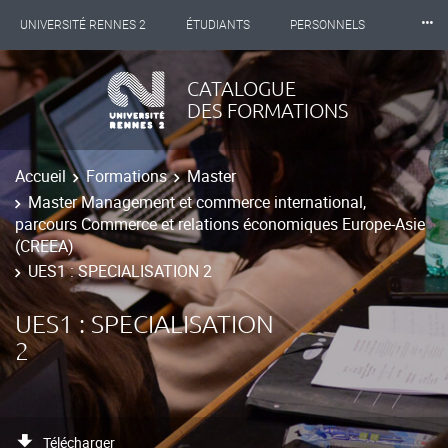
⸱⸱⸱
UNIVERSITÉ RENNES 2
ÉTUDIANTS
PERSONNELS
INTERNATIONAL
PROFESSIONNELS
BIBLIOTHÈQUES
CATALOGUE
DES FORMATIONS
LES NOUVELLES DE RENNES 2
Accueil
Formations
Master
Master Management et commerce international,
parcours Commerce et relations économiques Europe-Asie
(CREEA)
UES1 : SPECIALISATION 2
UES1 : SPECIALISATION
2
Télécharger