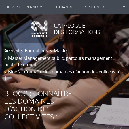
⸱⸱⸱
UNIVERSITÉ RENNES 2
ÉTUDIANTS
PERSONNELS
INTERNATIONAL
PROFESSIONNELS
BIBLIOTHÈQUES
CATALOGUE
DES FORMATIONS
LES NOUVELLES DE RENNES 2
Accueil
Formations
Master
Master Management public, parcours management
public territorial
Bloc 2 : Connaître les domaines d’action des collectivités
1
BLOC 2 : CONNAÎTRE
LES DOMAINES
D’ACTION DES
COLLECTIVITÉS 1