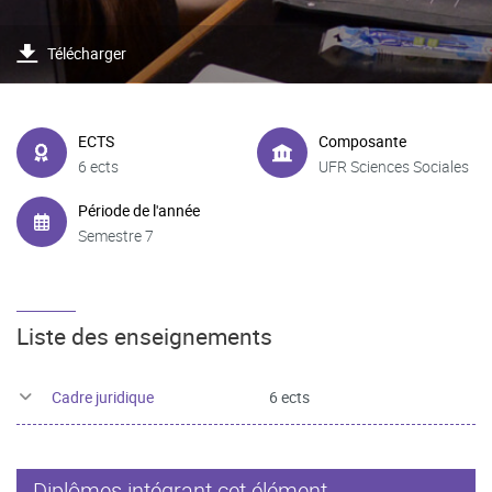
Télécharger
ECTS
Composante
6 ects
UFR Sciences Sociales
Période de l'année
Semestre 7
Liste des enseignements
Cadre juridique
6 ects
Diplômes intégrant cet élément