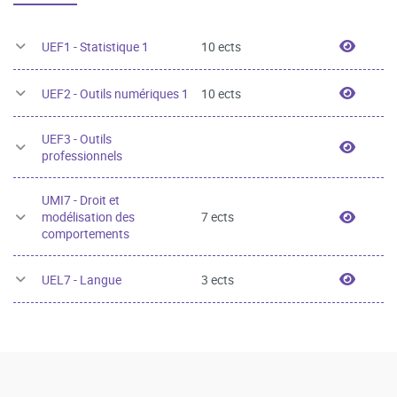
UEF1 -
UEF1 - Statistique 1
10 ects
UEF2 -
UEF2 - Outils numériques 1
10 ects
UEF3 - Outils
UEF3 -
professionnels
UMI7 - Droit et
UMI7 -
modélisation des
7 ects
comportements
UEL7 -
UEL7 - Langue
3 ects