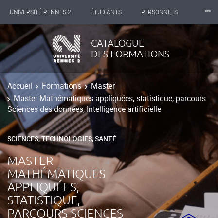
⸱⸱⸱
UNIVERSITÉ RENNES 2
ÉTUDIANTS
PERSONNELS
INTERNATIONAL
PROFESSIONNELS
BIBLIOTHÈQUES
CATALOGUE
DES FORMATIONS
LES NOUVELLES DE RENNES 2
Accueil
Formations
Master
Master Mathématiques appliquées, statistique, parcours
Sciences des données, Intelligence artificielle
SCIENCES, TECHNOLOGIES, SANTÉ
MASTER
MATHÉMATIQUES
APPLIQUÉES,
STATISTIQUE,
PARCOURS SCIENCES