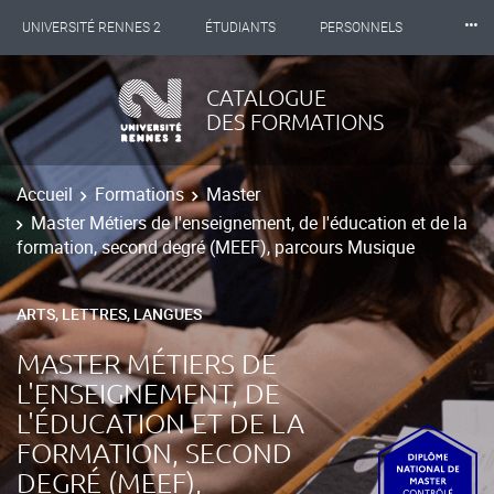
⸱⸱⸱
UNIVERSITÉ RENNES 2
ÉTUDIANTS
PERSONNELS
INTERNATIONAL
PROFESSIONNELS
BIBLIOTHÈQUES
CATALOGUE
DES FORMATIONS
LES NOUVELLES DE RENNES 2
Accueil
Formations
Master
Master Métiers de l'enseignement, de l'éducation et de la
formation, second degré (MEEF), parcours Musique
ARTS, LETTRES, LANGUES
MASTER MÉTIERS DE
L'ENSEIGNEMENT, DE
L'ÉDUCATION ET DE LA
FORMATION, SECOND
DEGRÉ (MEEF),