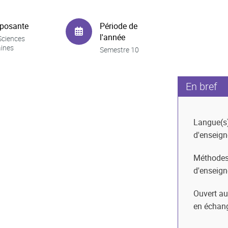
posante
Période de
l'année
Sciences
ines
Semestre 10
En bref
Langue(s
d'enseig
Méthode
d'enseig
Ouvert au
en échan