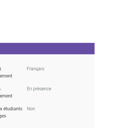
)
Français
nement
s
En présence
nement
x étudiants
Non
ges