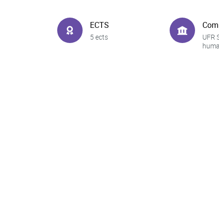
ECTS
Com
5 ects
UFR 
huma