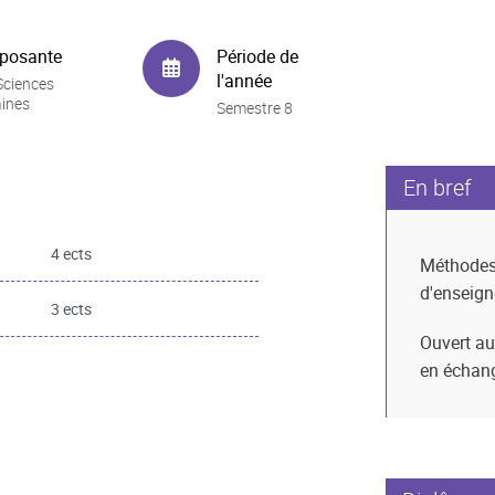
posante
Période de
l'année
Sciences
ines
Semestre 8
En bref
4 ects
Méthode
d'enseig
3 ects
Ouvert au
en échan