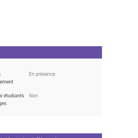
s
En présence
nement
x étudiants
Non
ges