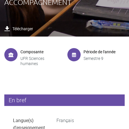
ACCOMPAGNEMENT
Télécharger
Composante
Période de l'année
UFR Sciences
Semestre 9
humaines
En bref
Langue(s)
Français
d'enseignement