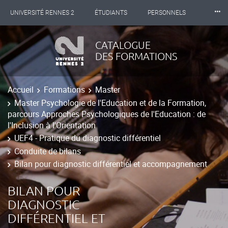
⸱⸱⸱
UNIVERSITÉ RENNES 2
ÉTUDIANTS
PERSONNELS
INTERNATIONAL
PROFESSIONNELS
BIBLIOTHÈQUES
CATALOGUE
DES FORMATIONS
LES NOUVELLES DE RENNES 2
Accueil
Formations
Master
Master Psychologie de l'Education et de la Formation,
parcours Approches Psychologiques de l'Education : de
l'Inclusion à l'Orientation
UEF4 - Pratique du diagnostic différentiel
Conduite de bilans
Bilan pour diagnostic différentiel et accompagnement
BILAN POUR
DIAGNOSTIC
DIFFÉRENTIEL ET