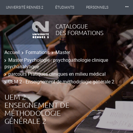
⸱⸱⸱
UNIVERSITÉ RENNES 2
ÉTUDIANTS
PERSONNELS
INTERNATIONAL
PROFESSIONNELS
BIBLIOTHÈQUES
CATALOGUE
DES FORMATIONS
LES NOUVELLES DE RENNES 2
Accueil
Formations
Master
Master Psychologie : psychopathologie clinique
psychanalytique
parcours Pratiques cliniques en milieu médical
UEM 2 - Enseignement de méthodologie générale 2
UEM 2 -
ENSEIGNEMENT DE
MÉTHODOLOGIE
GÉNÉRALE 2