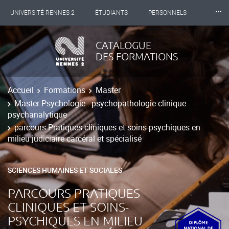
⸱⸱⸱
UNIVERSITÉ RENNES 2
ÉTUDIANTS
PERSONNELS
INTERNATIONAL
PROFESSIONNELS
BIBLIOTHÈQUES
CATALOGUE
DES FORMATIONS
LES NOUVELLES DE RENNES 2
Accueil
Formations
Master
Master Psychologie : psychopathologie clinique
psychanalytique
parcours Pratiques cliniques et soins-psychiques en
milieu judiciaire carcéral et spécialisé
SCIENCES HUMAINES ET SOCIALES
PARCOURS PRATIQUES
CLINIQUES ET SOINS-
PSYCHIQUES EN MILIEU