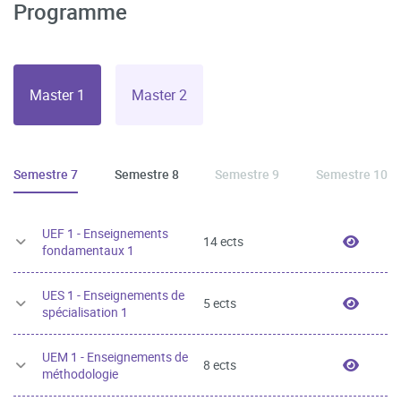
Programme
Master 1
Master 2
Semestre 7
Semestre 8
Semestre 9
Semestre 10
UEF 1 - Enseignements
UEF 1 
14 ects
fondamentaux 1
UES 1 - Enseignements de
UES 1 
5 ects
spécialisation 1
UEM 1 - Enseignements de
UEM 1 
8 ects
méthodologie