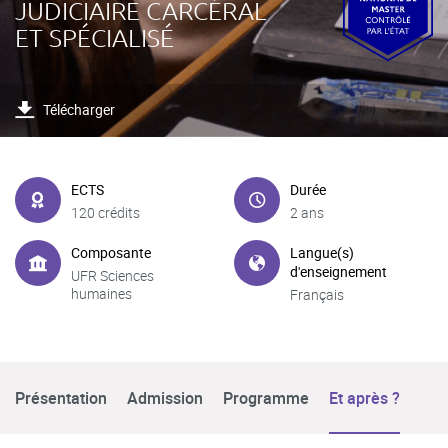
JUDICIAIRE CARCÉRAL
ET SPÉCIALISÉ
Télécharger
ECTS
Durée
120 crédits
2 ans
Composante
Langue(s)
d'enseignement
UFR Sciences
humaines
Français
Présentation
Admission
Programme
Et après ?