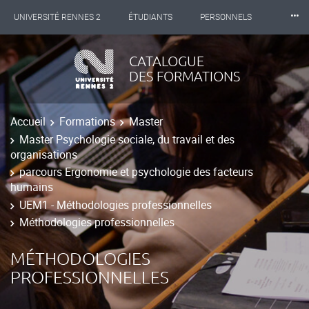
⸱⸱⸱
UNIVERSITÉ RENNES 2
ÉTUDIANTS
PERSONNELS
INTERNATIONAL
PROFESSIONNELS
BIBLIOTHÈQUES
CATALOGUE
DES FORMATIONS
LES NOUVELLES DE RENNES 2
Accueil
Formations
Master
Master Psychologie sociale, du travail et des
organisations
parcours Ergonomie et psychologie des facteurs
humains
UEM1 - Méthodologies professionnelles
Méthodologies professionnelles
MÉTHODOLOGIES
PROFESSIONNELLES