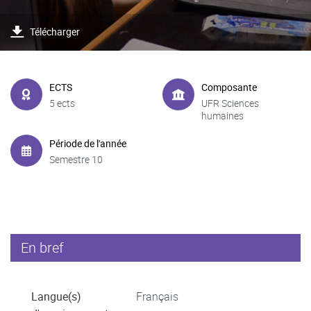
Télécharger
ECTS
Composante
5 ects
UFR Sciences
humaines
Période de l'année
Semestre 10
En bref
Langue(s)
Français