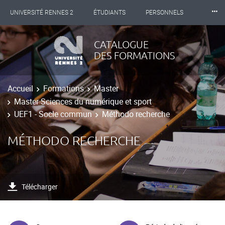
⸱⸱⸱
UNIVERSITÉ RENNES 2
ÉTUDIANTS
PERSONNELS
INTERNATIONAL
PROFESSIONNELS
BIBLIOTHÈQUES
CATALOGUE
DES FORMATIONS
LES NOUVELLES DE RENNES 2
Accueil
Formations
Master
Master Sciences du numérique et sport
UEF1 - Socle commun
Méthodo recherche
MÉTHODO RECHERCHE
Télécharger