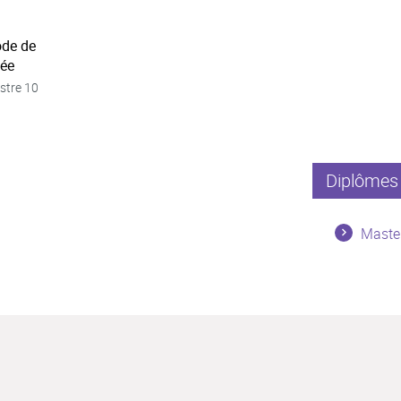
ode de
née
stre 10
Diplômes 
Master