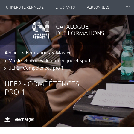
⸱⸱⸱
UNIVERSITÉ RENNES 2
ÉTUDIANTS
PERSONNELS
INTERNATIONAL
PROFESSIONNELS
BIBLIOTHÈQUES
CATALOGUE
DES FORMATIONS
LES NOUVELLES DE RENNES 2
Accueil
Formations
Master
Master Sciences du numérique et sport
UEF2 - Compétences pro 1
UEF2 - COMPÉTENCES
PRO 1
Télécharger