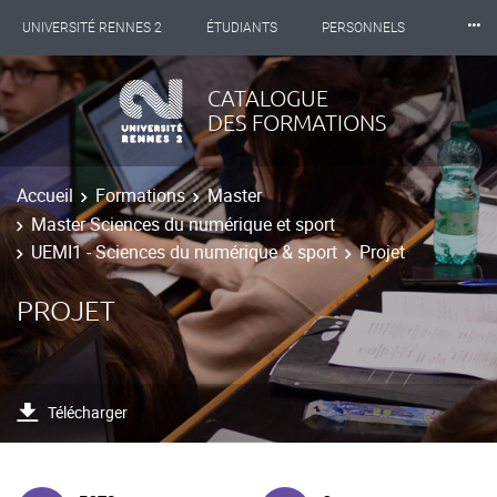
⸱⸱⸱
UNIVERSITÉ RENNES 2
ÉTUDIANTS
PERSONNELS
INTERNATIONAL
PROFESSIONNELS
BIBLIOTHÈQUES
CATALOGUE
DES FORMATIONS
LES NOUVELLES DE RENNES 2
Accueil
Formations
Master
Master Sciences du numérique et sport
UEMI1 - Sciences du numérique & sport
Projet
PROJET
Télécharger