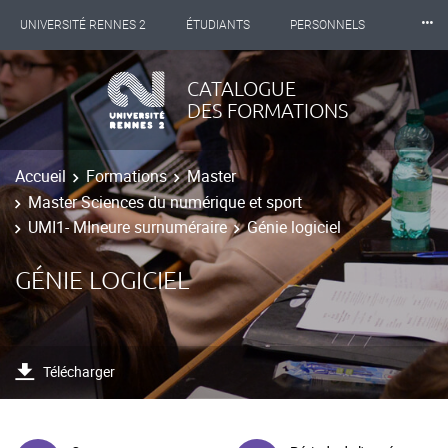
⸱⸱⸱
UNIVERSITÉ RENNES 2
ÉTUDIANTS
PERSONNELS
INTERNATIONAL
PROFESSIONNELS
BIBLIOTHÈQUES
CATALOGUE
DES FORMATIONS
LES NOUVELLES DE RENNES 2
Accueil
Formations
Master
Master Sciences du numérique et sport
UMI1- MIneure surnuméraire
Génie logiciel
GÉNIE LOGICIEL
Télécharger