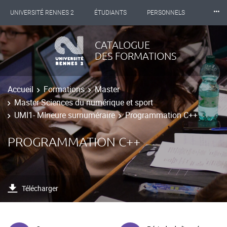
⸱⸱⸱
UNIVERSITÉ RENNES 2
ÉTUDIANTS
PERSONNELS
INTERNATIONAL
PROFESSIONNELS
BIBLIOTHÈQUES
CATALOGUE
DES FORMATIONS
LES NOUVELLES DE RENNES 2
Accueil
Formations
Master
Master Sciences du numérique et sport
UMI1- MIneure surnuméraire
Programmation C++
PROGRAMMATION C++
Télécharger