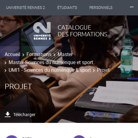
⸱⸱⸱
UNIVERSITÉ RENNES 2
ÉTUDIANTS
PERSONNELS
INTERNATIONAL
PROFESSIONNELS
BIBLIOTHÈQUES
CATALOGUE
DES FORMATIONS
LES NOUVELLES DE RENNES 2
Accueil
Formations
Master
Master Sciences du numérique et sport
UMI1 - Sciences du numérique & sport
Projet
PROJET
Télécharger