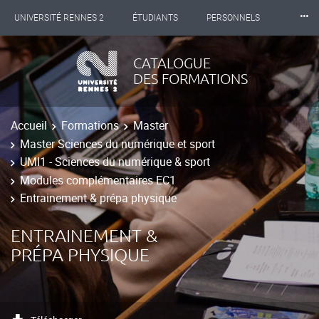
⸱⸱⸱
UNIVERSITÉ RENNES 2
ÉTUDIANTS
PERSONNELS
INTERNATIONAL
PROFESSIONNELS
BIBLIOTHÈQUES
CATALOGUE
DES FORMATIONS
LES NOUVELLES DE RENNES 2
Accueil
Formations
Master
Master Sciences du numérique et sport
UMI1 - Sciences du numérique & sport
Modules complémentaires EC1
Entrainement & prépa physique
ENTRAINEMENT &
PRÉPA PHYSIQUE