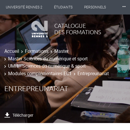
⸱⸱⸱
UNIVERSITÉ RENNES 2
ÉTUDIANTS
PERSONNELS
INTERNATIONAL
PROFESSIONNELS
BIBLIOTHÈQUES
CATALOGUE
DES FORMATIONS
LES NOUVELLES DE RENNES 2
Accueil
Formations
Master
Master Sciences du numérique et sport
UMI1 - Sciences du numérique & sport
Modules complémentaires EC1
Entrepreunariat
ENTREPREUNARIAT
Télécharger